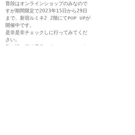
普段はオンラインショップのみなので
すが期間限定で2023年15日から29日
まで、新宿ルミネ2 2階にてPOP UPが
開催中です。
是非是非チェックしに行ってみてくだ
さい。
私も近々行く予定です、スケッチにも
着ていけるような可愛いワンピースが
欲しいな〜と思ってます。
次回はHOME画面を更新したいところで
す。
それでは
コメント